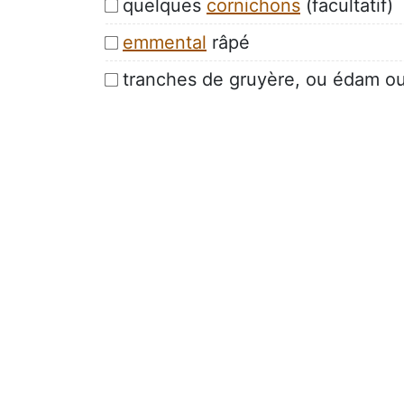
quelques
cornichons
(facultatif)
emmental
râpé
tranches de gruyère, ou édam ou