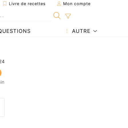
Livre de recettes
Mon compte
QUESTIONS
AUTRE
in
ecette à un ami
ette page
 une question à l'auteur
ublier votre photo de cette r