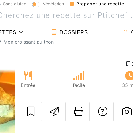
Sans gluten
Végétarien
Proposer une recette
ETTES
DOSSIERS
Mon croissant au thon
Entrée
facile
35 m
Envoyer cette r
Imprimer c
Poser
P