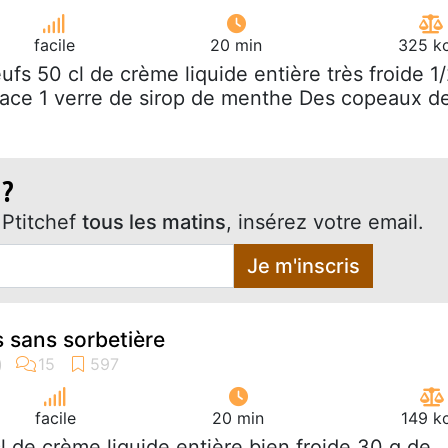
facile
20 min
325 kc
eufs 50 cl de crème liquide entière très froide 1
lace 1 verre de sirop de menthe Des copeaux d
 ?
Ptitchef
tous les matins
, insérez votre email.
Je m'inscris
 sans sorbetière
facile
20 min
149 k
cl de crème liquide entière bien froide 30 g de