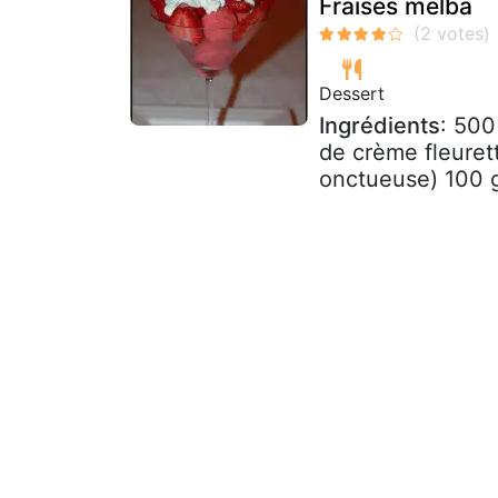
Fraises melba
Dessert
Ingrédients
: 500
de crème fleuret
onctueuse) 100 g