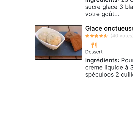
sucre glace 3 bl
votre goût...
Glace onctueuse
Dessert
Ingrédients
: Pou
crème liquide à 
spéculoos 2 cuill