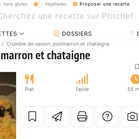
Sans gluten
Végétarien
Proposer une recette
ETTES
DOSSIERS
Crumble de saison, potimarron et chataigne
imarron et chataigne
Plat
facile
55 m
Envoyer cette r
Imprimer c
Poser
P