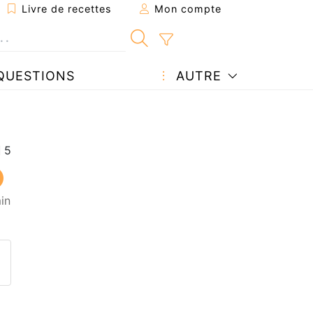
Livre de recettes
Mon compte
QUESTIONS
AUTRE
in
ecette à un ami
ette page
 une question à l'auteur
ublier votre photo de cette r