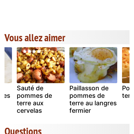
Vous allez aimer
Sauté de
Paillasson de
Pom
ises
pommes de
pommes de
ter
terre aux
terre au langres
cervelas
fermier
Questions