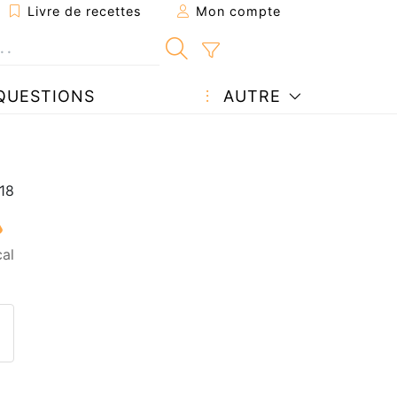
Livre de recettes
Mon compte
QUESTIONS
AUTRE
al
ecette à un ami
ette page
 une question à l'auteur
ublier votre photo de cette r