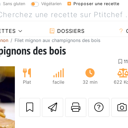
Sans gluten
Végétarien
Proposer une recette
ETTES
DOSSIERS
gnon
Filet mignon aux champignons des bois
pignons des bois
Plat
facile
32 min
622 Kc
Envoyer cette r
Imprimer c
Poser
P