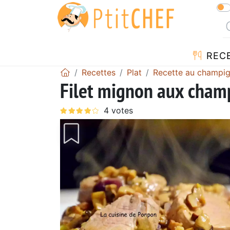
REC
Recettes
Plat
Recette au champi
Filet mignon aux cham