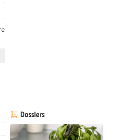
re
Dossiers