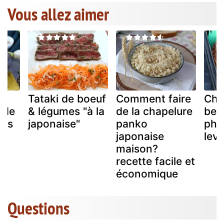
Vous allez aimer
Tataki de boeuf
Comment faire
Chi
 de
& légumes "à la
de la chapelure
ben
ais
japonaise"
panko
pho
japonaise
levu
maison?
recette facile et
économique
Questions