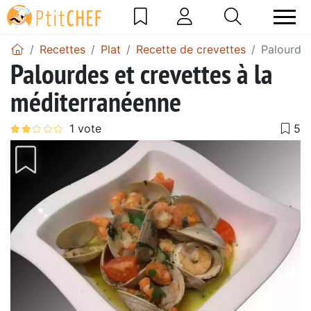
Recettes
Plat
Recette de crevettes
Palourdes
Palourdes et crevettes à la
méditerranéenne