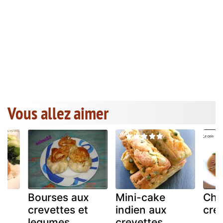
Vous allez aimer
Bourses aux
Mini-cake
Cho
u
crevettes et
indien aux
cre
h
legumes
crevettes