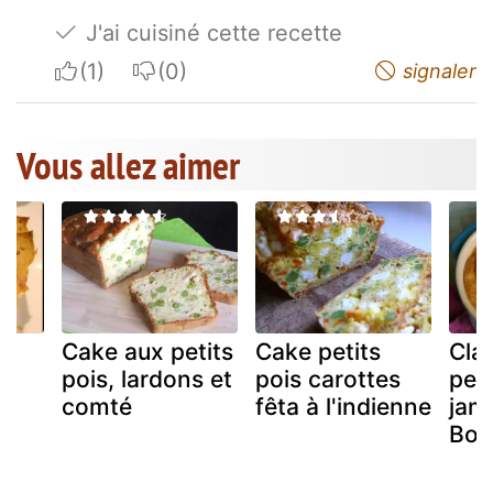
J'ai cuisiné cette recette
I apreciate
I do not appreciate
signaler
Vous allez aimer
Cake aux petits
Cake petits
Claf
pois, lardons et
pois carottes
peti
comté
fêta à l'indienne
jam
et
Bou