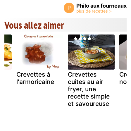
Philo aux fourneaux
P
Vous allez aimer
u
Crevettes à
Crevettes
Crev
n
l'armoricaine
cuites au air
nor
fryer, une
recette simple
et savoureuse