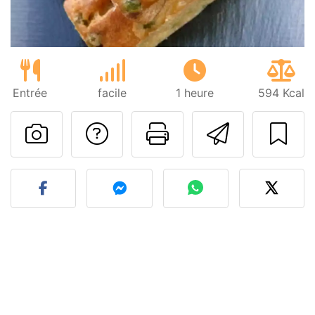
Entrée
facile
1 heure
594 Kcal
Poser une question
Imprimer cet
Envoyer
Publier votre photo de cet