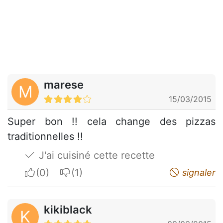
marese
M
15/03/2015
Super bon !! cela change des pizzas
traditionnelles !!
J'ai cuisiné cette recette
I apreciate
I do not appreciate
signaler
kikiblack
K