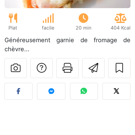
Plat
facile
20 min
404 Kcal
Généreusement garnie de fromage de
chèvre...
Poser une question
Imprimer cet
Envoyer
Publier votre photo de cet