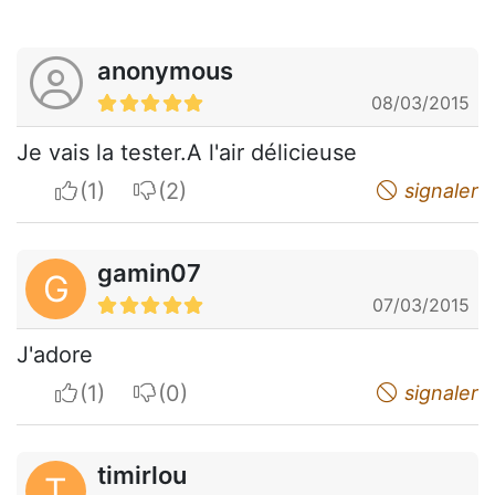
anonymous
08/03/2015
Je vais la tester.A l'air délicieuse
I apreciate
I do not appreciate
signaler
gamin07
G
07/03/2015
J'adore
I apreciate
I do not appreciate
signaler
timirlou
T