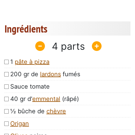
Ingrédients
4
1
pâte à pizza
200 gr de
lardons
fumés
Sauce tomate
40 gr d'
emmental
(râpé)
½ bûche de
chèvre
Origan