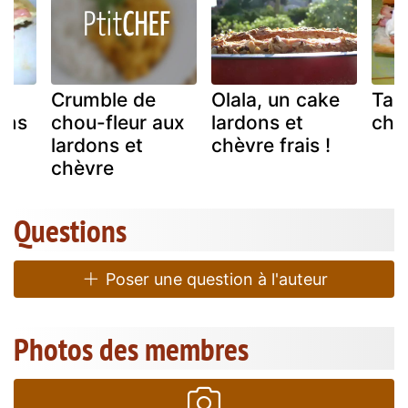
te
Crumble de
Olala, un cake
Tar
ons
chou-fleur aux
lardons et
chè
lardons et
chèvre frais !
chèvre
Questions
Poser une question à l'auteur
Photos des membres