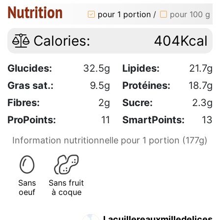
Nutrition
pour 1 portion
/
pour 100 g
Calories:
404Kcal
Glucides:
32.5g
Lipides:
21.7g
Gras sat.:
9.5g
Protéines:
18.7g
Fibres:
2g
Sucre:
2.3g
ProPoints:
11
SmartPoints:
13
Information nutritionnelle pour 1 portion (177g)
Sans
Sans fruit
oeuf
à coque
Lacuillereauxmilledelices