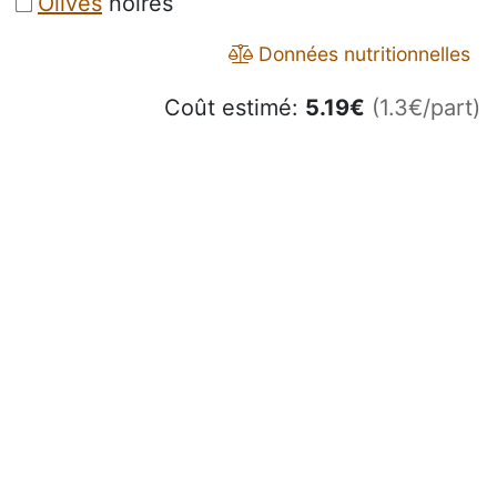
Olives
noires
Données nutritionnelles
Coût estimé:
5.19
€
(1.3€/part)