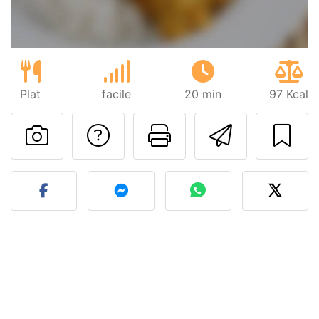
Plat
facile
20 min
97 Kcal
Poser une question
Imprimer cet
Envoyer
Publier votre photo de cet