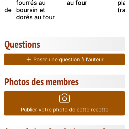
fourrés au
au four
plan
pide
boursin et
(rap
es
dorés au four
Questions
Poser une question à l'auteur
Photos des membres
Publier votre photo de cette recette