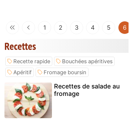
(c
1
2
3
4
5
6
Recettes
Recette rapide
Bouchées apéritives
Apéritif
Fromage boursin
Recettes de salade au
fromage