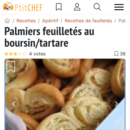
Recettes
Apéritif
Recettes de feuilletés
Palmi
Palmiers feuilletés au
boursin/tartare
Précédent
Suiv