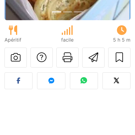
Apéritif
facile
5 h 5 m
Poser une question
Imprimer cet
Envoyer
Publier votre photo de cet