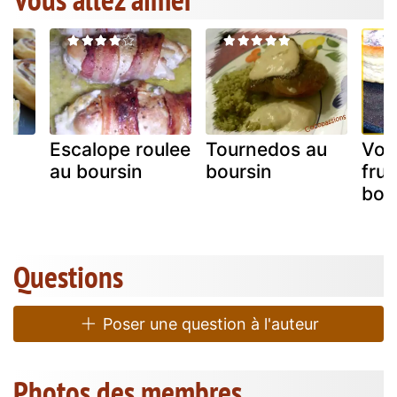
Escalope roulee
Tournedos au
Vol
au boursin
boursin
frui
bou
Questions
Poser une question à l'auteur
Photos des membres