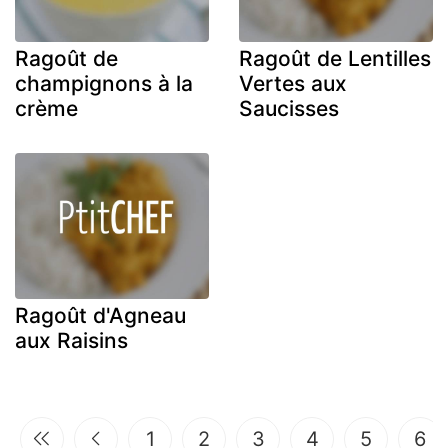
Ragoût de
Ragoût de Lentilles
champignons à la
Vertes aux
crème
Saucisses
Ragoût d'Agneau
aux Raisins
1
2
3
4
5
6