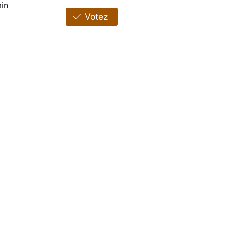
in
Votez