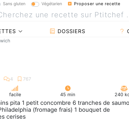
Sans gluten
Végétarien
Proposer une recette
ETTES
DOSSIERS
dwich
facile
45 min
240 kc
ains pita 1 petit concombre 6 tranches de saum
hiladelphia (fromage frais) 1 bouquet de
es cerises