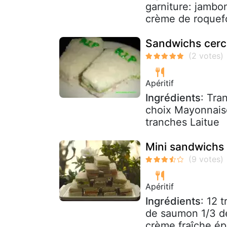
garniture: jambo
crème de roquefo
Sandwichs cerc
Apéritif
Ingrédients
: Tra
choix Mayonnais
tranches Laitue
Mini sandwichs
Apéritif
Ingrédients
: 12 
de saumon 1/3 d
crème fraîche épa