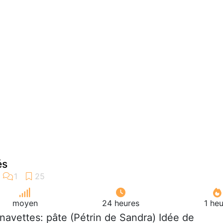
és
moyen
24 heures
1 he
 navettes: pâte (Pétrin de Sandra) Idée de