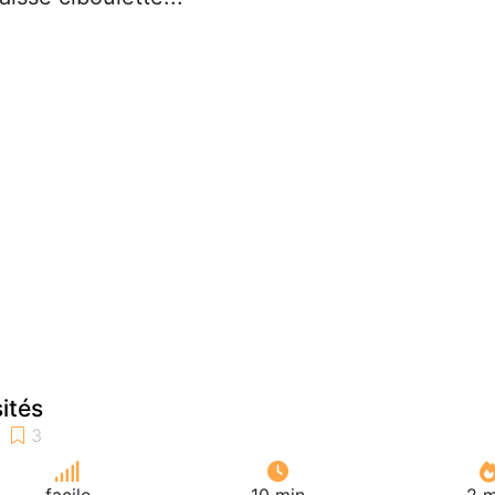
ités
facile
10 min
2 m