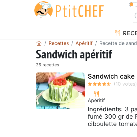
REC
Recettes
Apéritif
Recette de san
Sandwich apéritif
35 recettes
Sandwich cake
Apéritif
Ingrédients
: 3 p
fumé 300 gr de P
ciboulette tomat