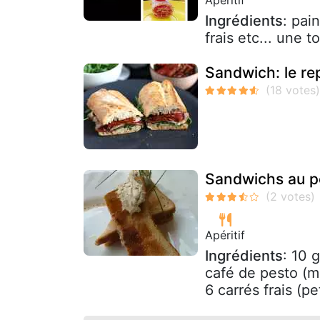
Ingrédients
: pai
frais etc... une 
Sandwich: le rep
Sandwichs au pes
Apéritif
Ingrédients
: 10 
café de pesto (ma
6 carrés frais (pe