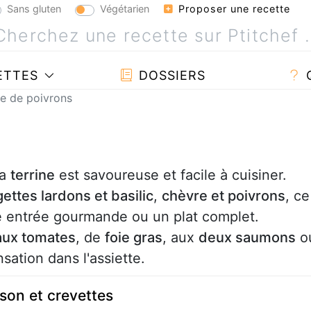
Sans gluten
Végétarien
Proposer une recette
ETTES
DOSSIERS
ne de poivrons
la
terrine
est savoureuse et facile à cuisiner.
ettes lardons et basilic
,
chèvre et poivrons
, ce
e entrée gourmande ou un plat complet.
 aux tomates
, de
foie gras
, aux
deux saumons
o
sation dans l'assiette.
sson et crevettes