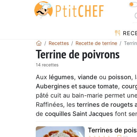
REC
Recettes
Recette de terrine
Terri
Terrine de poivrons
14 recettes
Aux
légumes
,
viande
ou
poisson
, 
Aubergines et sauce tomate
,
courg
pâté cuit au bain-marie permet un
Raffinées, les
terrines de rougets
de
coquilles Saint Jacques
font sen
Terrines de poi