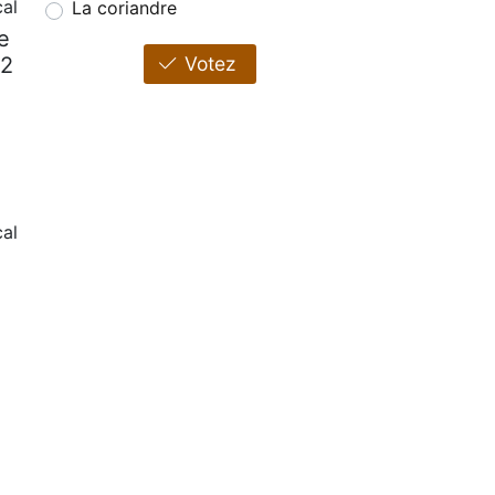
al
La coriandre
e
/2
Votez
al