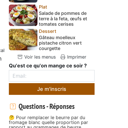
Plat
Salade de pommes de
terre à la feta, œufs et
tomates cerises
Dessert
Gâteau moelleux
pistache citron vert
courgette
al
Voir les menus
Imprimer
n
Qu'est ce qu'on mange ce soir ?
Je m'inscris
Questions - Réponses
🤔 Pour remplacer le beurre par du
fromage blanc quelle proportion par
rapport au grammages de beurre