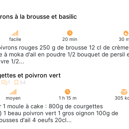
rons à la brousse et basilic
facile
20 min
30 m
oivrons rouges 250 g de brousse 12 cl de crème
re à moka d'ail en poudre 1/2 bouquet de persil 
vre 1/2...
ettes et poivron vert
moyen
1 h 15 m
305 kc
r 1 moule à cake : 800g de courgettes
g) 1 beau poivron vert 1 gros oignon 100g de
usses d'ail 4 oeufs 20cl...