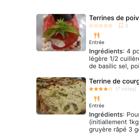
Terrines de poiv
Entrée
Ingrédients
: 4 p
légère 1/2 cuillè
de basilic sel, poi
Terrine de courg
Entrée
Ingrédients
: Pou
(initiallement 1k
gruyère râpé 3 go