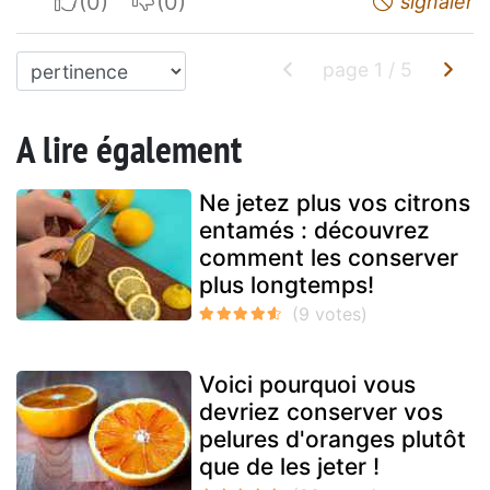
I apreciate
I do not appreciate
signaler
page
1
/
5
A lire également
Ne jetez plus vos citrons
entamés : découvrez
comment les conserver
plus longtemps!
Voici pourquoi vous
devriez conserver vos
pelures d'oranges plutôt
que de les jeter !