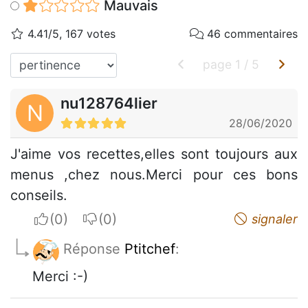
Mauvais
4.41/5, 167 votes
46 commentaires
page
1
/
5
nu128764lier
N
28/06/2020
J'aime vos recettes,elles sont toujours aux
menus ,chez nous.Merci pour ces bons
conseils.
I apreciate
I do not appreciate
signaler
Réponse
Ptitchef
:
Merci :-)