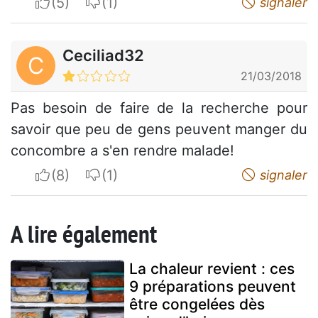
I apreciate
I do not appreciate
signaler
Ceciliad32
C
21/03/2018
Pas besoin de faire de la recherche pour
savoir que peu de gens peuvent manger du
concombre a s'en rendre malade!
I apreciate
I do not appreciate
signaler
A lire également
La chaleur revient : ces
9 préparations peuvent
être congelées dès