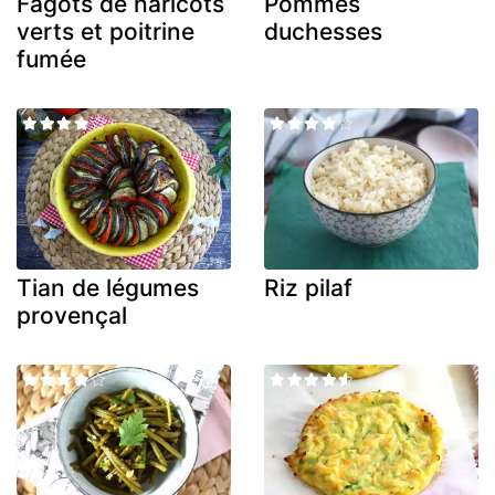
Fagots de haricots
Pommes
verts et poitrine
duchesses
fumée
Tian de légumes
Riz pilaf
provençal