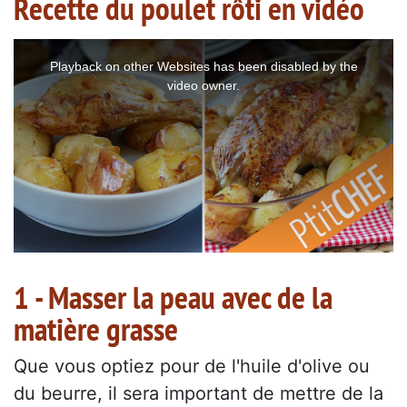
Recette du poulet rôti en vidéo
This
is
a
Playback on other Websites has been disabled by the
modal
window.
video owner.
1 - Masser la peau avec de la
matière grasse
Que vous optiez pour de l'huile d'olive ou
du beurre, il sera important de mettre de la