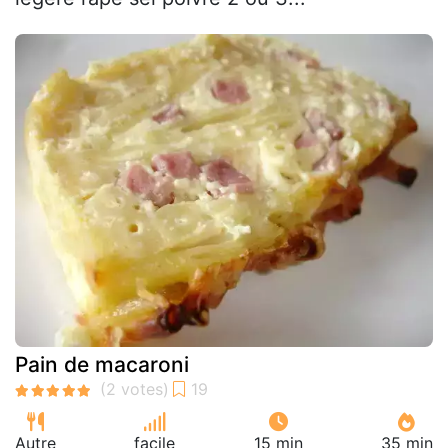
Pain de macaroni
Autre
facile
15 min
35 min