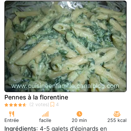
Pennes à la florentine
Entrée
facile
20 min
255 kcal
Ingrédients
: 4-5 galets d'épinards en