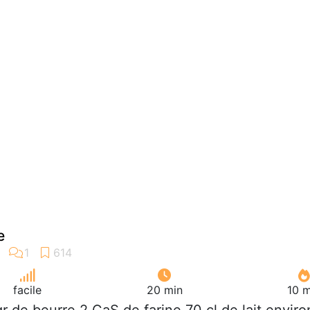
e
facile
20 min
10 m