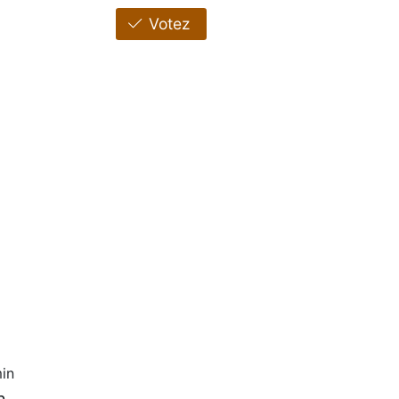
Votez
in