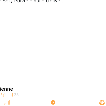
Sel / Poivre * huile d'olive...
dienne