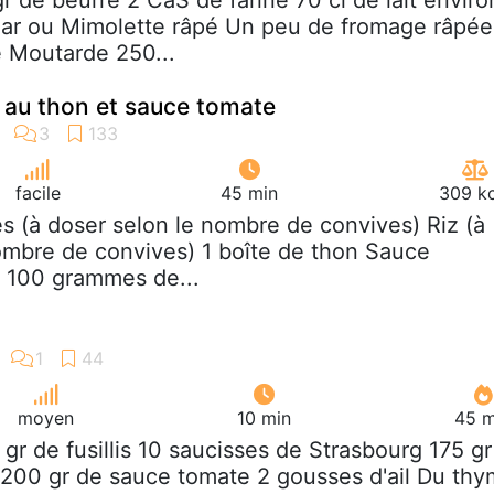
gr de beurre 2 CaS de farine 70 cl de lait enviro
ar ou Mimolette râpé Un peu de fromage râpée
e Moutarde 250...
s au thon et sauce tomate
facile
45 min
309 kc
es (à doser selon le nombre de convives) Riz (à
ombre de convives) 1 boîte de thon Sauce
 100 grammes de...
moyen
10 min
45 m
 gr de fusillis 10 saucisses de Strasbourg 175 gr
200 gr de sauce tomate 2 gousses d'ail Du thy