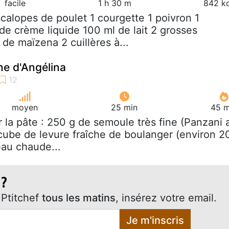
facile
1 h 30 m
842 kc
scalopes de poulet 1 courgette 1 poivron 1
de crème liquide 100 ml de lait 2 grosses
 de maïzena 2 cuillères à...
ne d'Angélina
moyen
25 min
45 m
r la pâte : 250 g de semoule très fine (Panzani 
cube de levure fraîche de boulanger (environ 2
eau chaude...
 ?
Ptitchef
tous les matins
, insérez votre email.
Je m'inscris