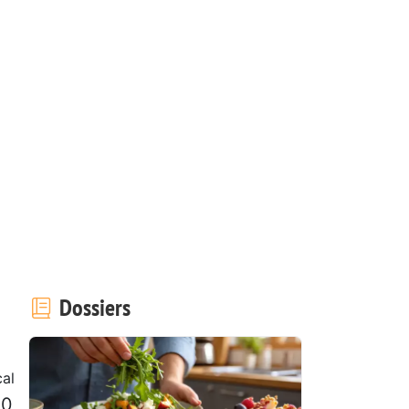
Dossiers
cal
40