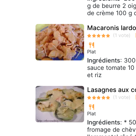
g de beurre 2 oi
de crème 100 g de
Macaronis lard
Plat
Ingrédients
: 300
sauce tomate 10 
et riz
Lasagnes aux co
Plat
Ingrédients
: * 5
fromage de chèvr