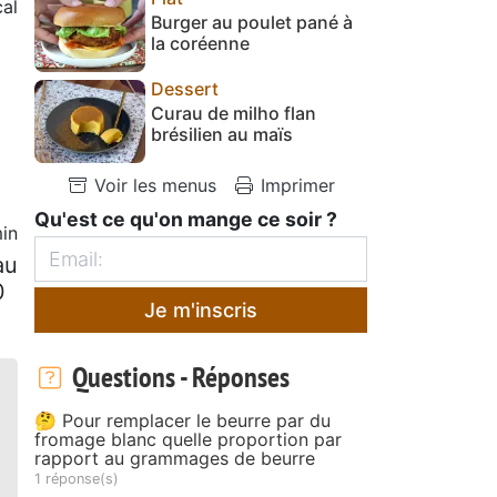
al
Burger au poulet pané à
la coréenne
Dessert
Curau de milho flan
brésilien au maïs
Voir les menus
Imprimer
Qu'est ce qu'on mange ce soir ?
in
au
0
Je m'inscris
Questions - Réponses
🤔 Pour remplacer le beurre par du
fromage blanc quelle proportion par
rapport au grammages de beurre
1 réponse(s)