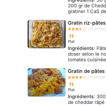
Ingrédients
: 30 
200 gr de Chedd
gratiner 1 CaS d
Gratin riz-pâte
Plat
Ingrédients
: Pât
doser selon le n
tomates cuisinée
Gratin de pâtes
Plat
Ingrédients
: 300
de cheddar râpé 