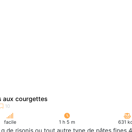
s aux courgettes
facile
1 h 5 m
631 k
 g de risonis ou tout autre type de pâtes fines 