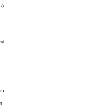
n
 à
al
in
m