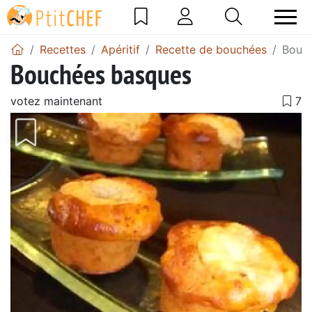
Recettes
Apéritif
Recette de bouchées
Bouc
Bouchées basques
votez maintenant