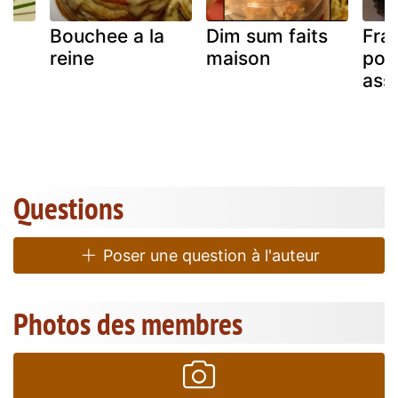
a
Bouchee a la
Dim sum faits
Fra
reine
maison
pou
ass
Questions
Poser une question à l'auteur
Photos des membres