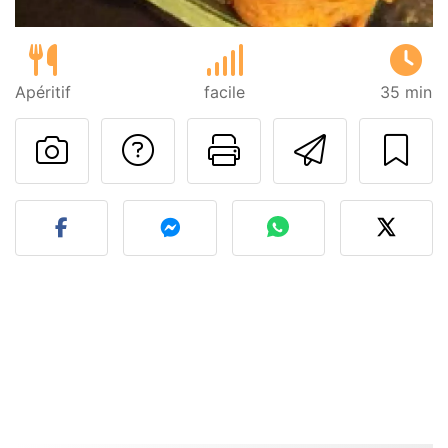
Apéritif
facile
35 min
Poser une question
Imprimer cet
Envoyer
Publier votre photo de cet