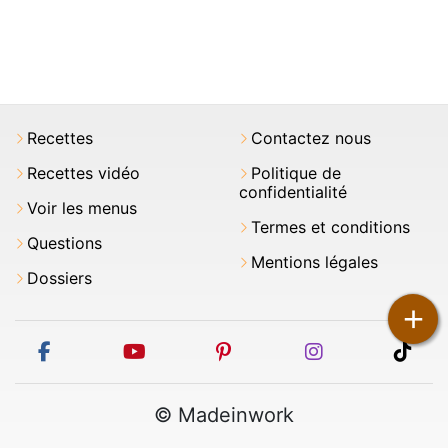
Recettes
Contactez nous
Recettes vidéo
Politique de
confidentialité
Voir les menus
Termes et conditions
Questions
Mentions légales
Dossiers
+
facebook
youtube
pinterest
instagram
tikt
© Madeinwork