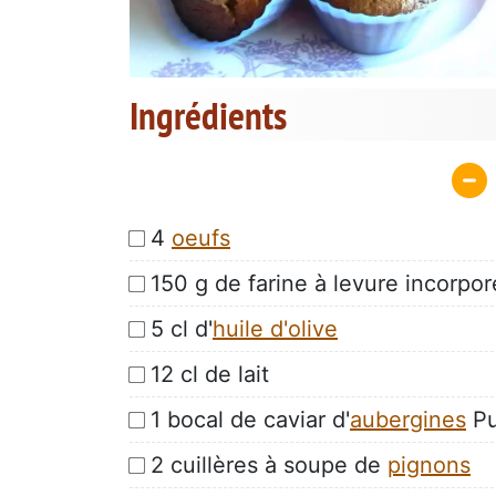
Ingrédients
4
oeufs
150 g de farine à levure incorpo
5 cl d'
huile d'olive
12 cl de lait
1 bocal de caviar d'
aubergines
Pu
2 cuillères à soupe de
pignons