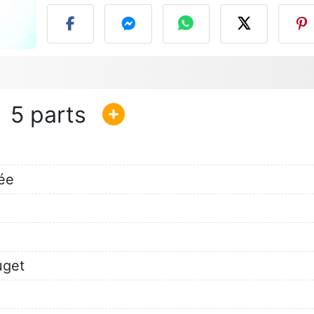
5
rée
get