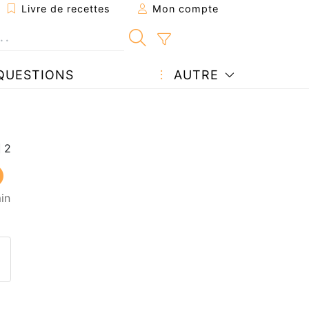
Livre de recettes
Mon compte
QUESTIONS
AUTRE
in
ecette à un ami
ette page
 une question à l'auteur
ublier votre photo de cette r