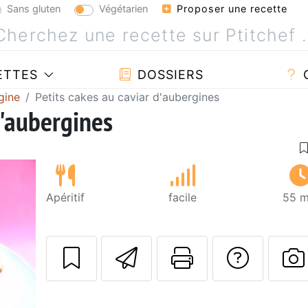
Sans gluten
Végétarien
Proposer une recette
ETTES
DOSSIERS
gine
Petits cakes au caviar d'aubergines
d'aubergines
Apéritif
facile
55 m
Envoyer cette r
Imprimer c
Poser
P