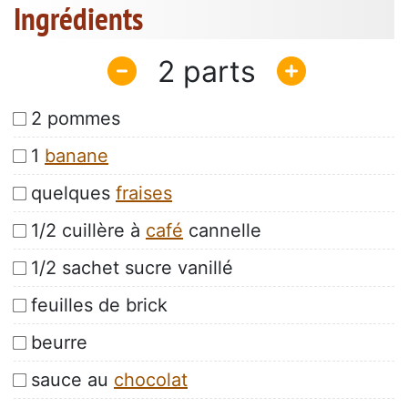
Ingrédients
2
2 pommes
1
banane
quelques
fraises
1/2 cuillère à
café
cannelle
1/2 sachet sucre vanillé
feuilles de brick
beurre
sauce au
chocolat