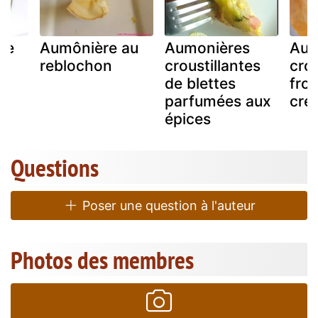
de
Aumônière au
Aumonières
Aum
reblochon
croustillantes
crou
de blettes
fro
parfumées aux
cre
épices
Questions
Poser une question à l'auteur
Photos des membres