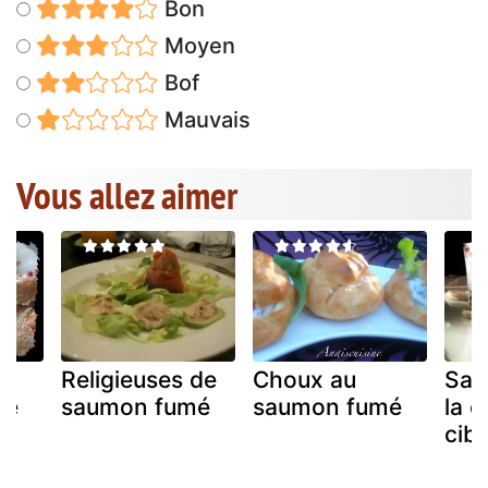
Bon
Moyen
Bof
Mauvais
Vous allez aimer
e
Religieuses de
Choux au
Sau
mé
saumon fumé
saumon fumé
la 
cibo