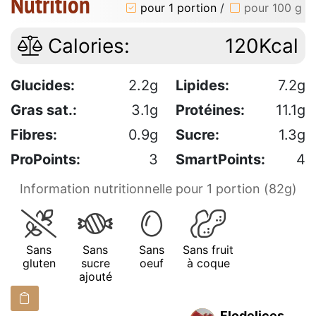
Nutrition
pour 1 portion
/
pour 100 g
Calories:
120Kcal
Glucides:
2.2g
Lipides:
7.2g
Gras sat.:
3.1g
Protéines:
11.1g
Fibres:
0.9g
Sucre:
1.3g
ProPoints:
3
SmartPoints:
4
Information nutritionnelle pour 1 portion (82g)
Sans
Sans
Sans
Sans fruit
gluten
sucre
oeuf
à coque
ajouté
Flodelices