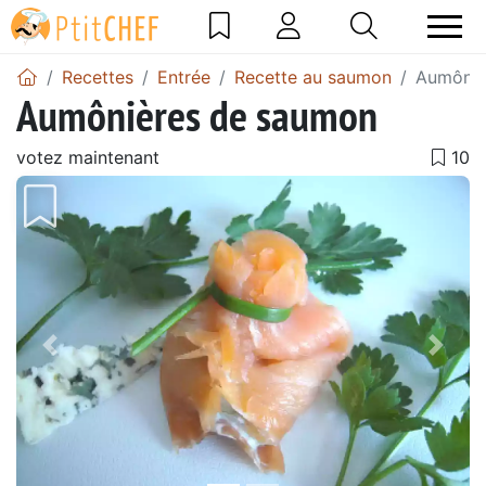
Recettes
Entrée
Recette au saumon
Aumôniè
Aumônières de saumon
votez maintenant
Précédent
Suiv