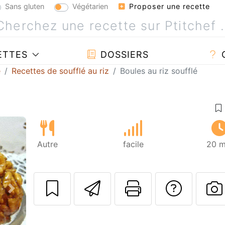
Sans gluten
Végétarien
Proposer une recette
ETTES
DOSSIERS
é
Recettes de soufflé au riz
Boules au riz soufflé
Autre
facile
20 m
Envoyer cette r
Imprimer c
Poser
Suivant
P