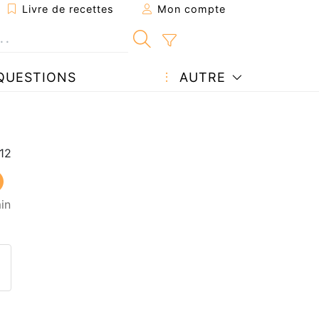
Livre de recettes
Mon compte
QUESTIONS
AUTRE
in
ecette à un ami
ette page
 une question à l'auteur
ublier votre photo de cette r