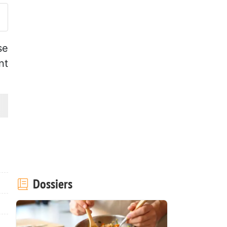
se
nt
Dossiers