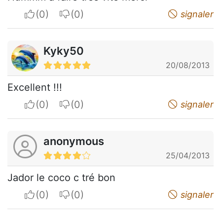
I apreciate
I do not appreciate
signaler
Kyky50
20/08/2013
Excellent !!!
I apreciate
I do not appreciate
signaler
anonymous
25/04/2013
Jador le coco c tré bon
I apreciate
I do not appreciate
signaler