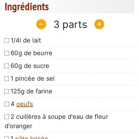
Ingrédients
3
1/4l de lait
60g de beurre
60g de sucre
1 pincée de sel
125g de farine
4
oeufs
2 cuillères à soupe d'eau de fleur
d'oranger
1
pâte brisée