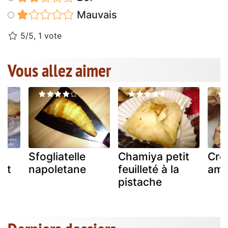
Mauvais
5/5, 1 vote
Vous allez aimer
ux
Sfogliatelle
Chamiya petit
Cro
 et
napoletane
feuilleté à la
ama
pistache