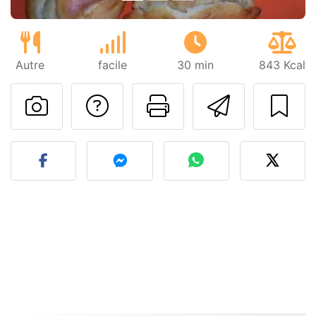
Autre
facile
30 min
843 Kcal
Poser une question
Imprimer cet
Envoyer
Publier votre photo de cet