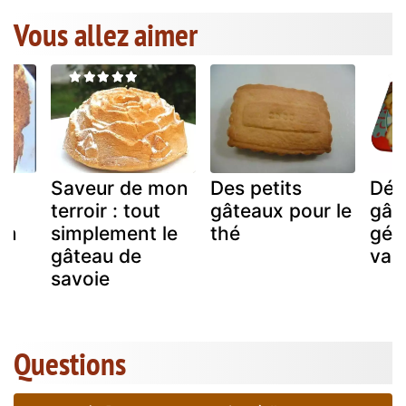
Vous allez aimer
Saveur de mon
Des petits
Déli
terroir : tout
gâteaux pour le
gât
gan
simplement le
thé
géo
gâteau de
vari
s
savoie
Questions