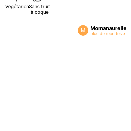
Végétarien
Sans fruit
à coque
Momanaurelie
M