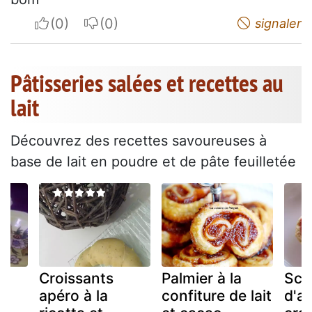
I apreciate
I do not appreciate
signaler
Pâtisseries salées et recettes au
lait
Découvrez des recettes savoureuses à
base de lait en poudre et de pâte feuilletée
a
Croissants
Palmier à la
Sco
apéro à la
confiture de lait
d'a