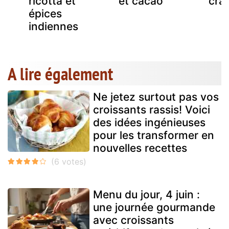
ricotta et
et cacao
cra
épices
indiennes
A lire également
Ne jetez surtout pas vos
croissants rassis! Voici
des idées ingénieuses
pour les transformer en
nouvelles recettes
Menu du jour, 4 juin :
une journée gourmande
avec croissants