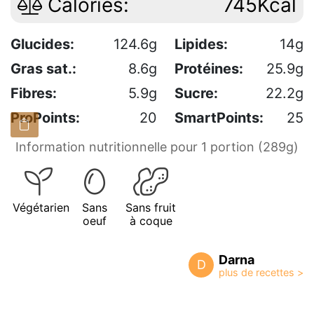
Calories:
745Kcal
Glucides:
124.6g
Lipides:
14g
Gras sat.:
8.6g
Protéines:
25.9g
Fibres:
5.9g
Sucre:
22.2g
ProPoints:
20
SmartPoints:
25
Information nutritionnelle pour 1 portion (289g)
Végétarien
Sans
Sans fruit
oeuf
à coque
Darna
D