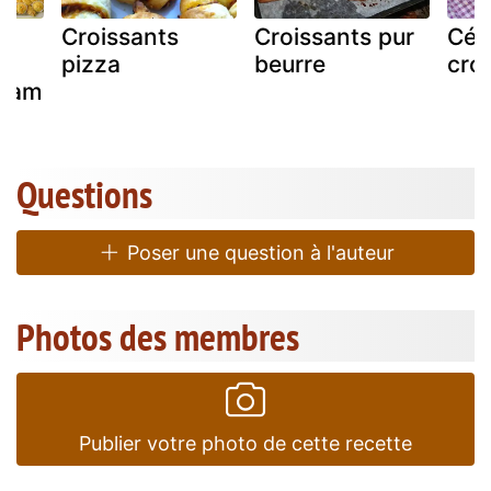
Croissants
Croissants pur
Cér
pizza
beurre
cro
cham
Questions
Poser une question à l'auteur
Photos des membres
Publier votre photo de cette recette