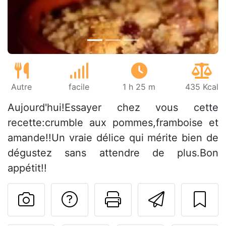
Autre
facile
1 h 25 m
435 Kcal
Aujourd'hui!Essayer chez vous cette
recette:crumble aux pommes,framboise et
amande!!Un vraie délice qui mérite bien de
dégustez sans attendre de plus.Bon
appétit!!
Poser une question
Imprimer cet
Envoyer
Publier votre photo de cet