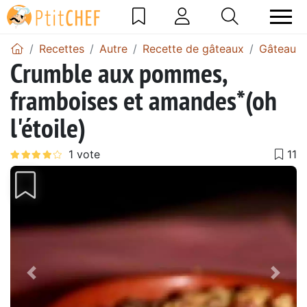
Recettes
Autre
Recette de gâteaux
Gâteau 
Crumble aux pommes,
framboises et amandes*(oh
l'étoile)
Précédent
Suiv