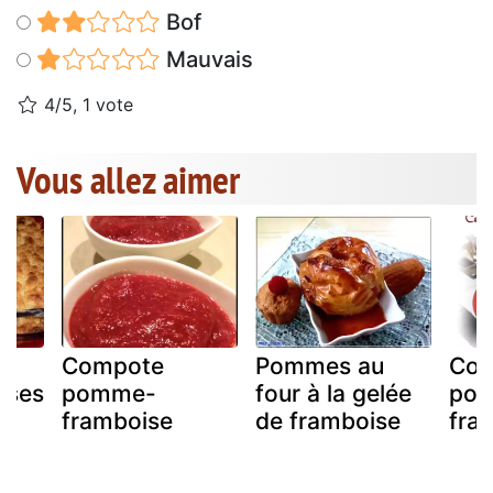
Bof
Mauvais
4/5, 1 vote
Vous allez aimer
Compote
Pommes au
Com
ises
pomme-
four à la gelée
po
framboise
de framboise
fra