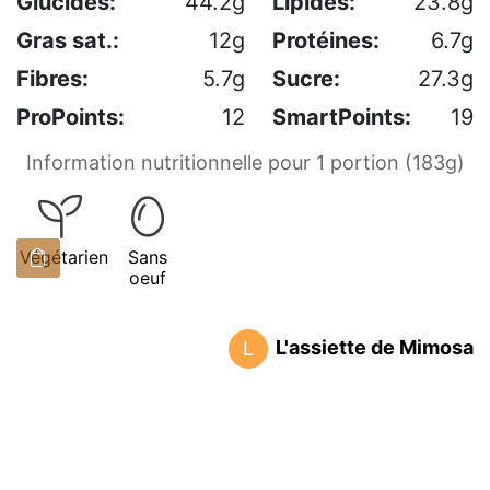
Glucides:
44.2g
Lipides:
23.8g
Gras sat.:
12g
Protéines:
6.7g
Fibres:
5.7g
Sucre:
27.3g
ProPoints:
12
SmartPoints:
19
Information nutritionnelle pour 1 portion (183g)
Végétarien
Sans
oeuf
L'assiette de Mimosa
L