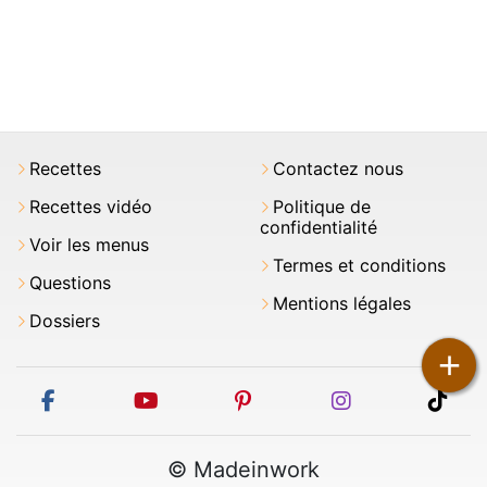
Recettes
Contactez nous
Recettes vidéo
Politique de
confidentialité
Voir les menus
Termes et conditions
Questions
Mentions légales
Dossiers
+
facebook
youtube
pinterest
instagram
tikt
© Madeinwork