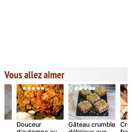
Vous allez aimer
Douceur
Gâteau crumble
Cru
d'automne au
délicieux aux
fra