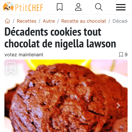
Recettes
Autre
Recette au chocolat
Décadent
Décadents cookies tout
chocolat de nigella lawson
votez maintenant
Précédent
Suiv