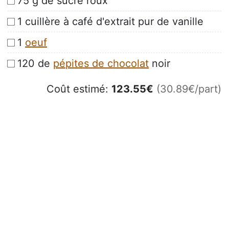
75 g de sucre roux
1 cuillère à café d'extrait pur de vanille
1
oeuf
120 de
pépites de chocolat
noir
Coût estimé:
123.55
€
(30.89€/part)