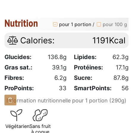
Nutrition
pour 1 portion
/
pour 100 g
Calories:
1191Kcal
Glucides:
136.8g
Lipides:
62.3g
Gras sat.:
39.1g
Protéines:
17.1g
Fibres:
6.2g
Sucre:
87.8g
ProPoints:
33
SmartPoints:
56
Information nutritionnelle pour 1 portion (290g)
Végétarien
Sans fruit
à coque