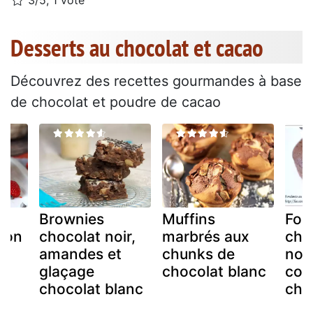
3/5, 1 vote
Desserts au chocolat et cacao
Découvrez des recettes gourmandes à base
de chocolat et poudre de cacao
Brownies
Muffins
Fon
çon
chocolat noir,
marbrés aux
cho
amandes et
chunks de
noi
glaçage
chocolat blanc
cou
chocolat blanc
cho