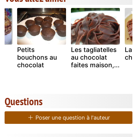
Petits
Les tagliatelles
La 
bouchons au
au chocolat
cho
chocolat
faites maison,...
Questions
Poser une question à l'auteur