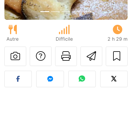
Autre
Difficile
2 h 29 m
Poser une question
Imprimer cet
Envoyer
Publier votre photo de cet