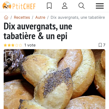
Recettes
Autre
Dix auvergnats, une tabatière &
Dix auvergnats, une
tabatière & un epi
Précédent
Suiv