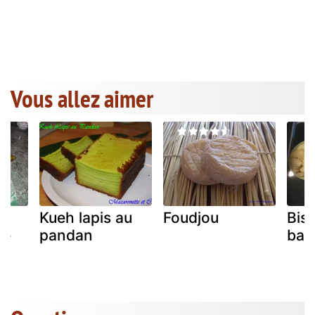
Vous allez aimer
Kueh lapis au
Foudjou
Bist
ne
pandan
bas