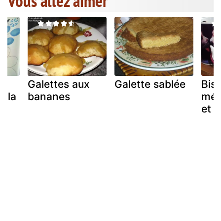
Vous allez aimer
Galettes aux
Galette sablée
Bisc
à la
bananes
mél
et r