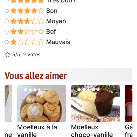
Très bon !
Bon
Moyen
Bof
Mauvais
5/5, 2 votes
Vous allez aimer
Moelleux à la
Moelleux
Gât
rème
vanille
choco-vanille
fra