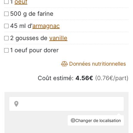
1
oeuf
500 g de farine
45 ml d'
armagnac
2 gousses de
vanille
1 oeuf pour dorer
Données nutritionnelles
Coût estimé:
4.56
€
(0.76€/part)