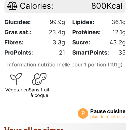
Calories:
800Kcal
Glucides:
99.9g
Lipides:
36.1g
Gras sat.:
23.4g
Protéines:
12.1g
Fibres:
3.3g
Sucre:
43.2g
ProPoints:
21
SmartPoints:
35
Information nutritionnelle pour 1 portion (191g)
Végétarien
Sans fruit
à coque
Pause cuisine
P