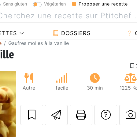
Sans gluten
Végétarien
Proposer une recette
ETTES
DOSSIERS
e
Gaufres molles à la vanille
ille
Autre
facile
30 min
1225 Kc
Envoyer cette r
Imprimer c
Poser
P