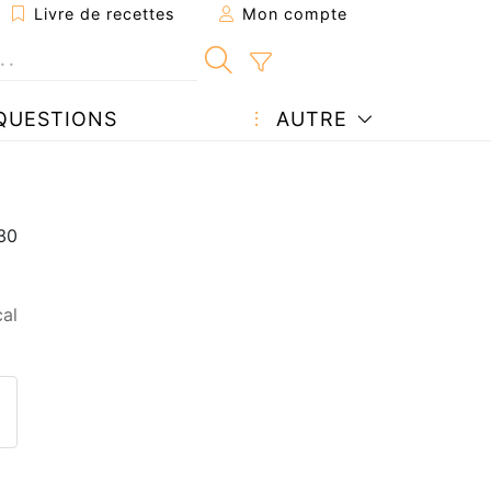
Livre de recettes
Mon compte
QUESTIONS
AUTRE
al
ecette à un ami
ette page
 une question à l'auteur
ublier votre photo de cette r