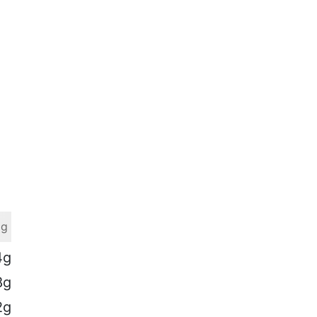
 g
4g
8g
2g