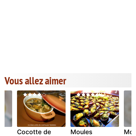
Vous allez aimer
ux
Cocotte de
Moules
Mou