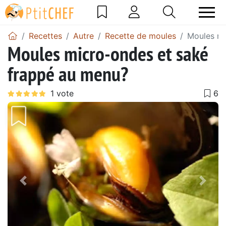
Recettes
Autre
Recette de moules
Moules mi
Moules micro-ondes et saké
frappé au menu?
Précédent
Suiv