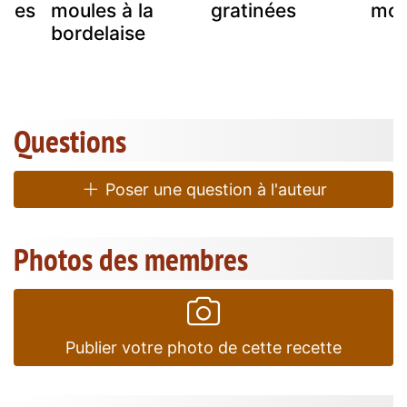
ches
moules à la
gratinées
mon
bordelaise
Questions
Poser une question à l'auteur
Photos des membres
Publier votre photo de cette recette