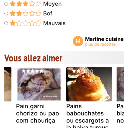
Moyen
Bof
Mauvais
Martine cuisine
M
Vous allez aimer
Pain garni
Pains
Pain
es
chorizo ou pao
babouchates
bla
com chouriça
ou escargots a
noi
la halva turque