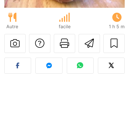
Autre
facile
1 h 5 m
Poser une question
Imprimer cet
Envoyer
Publier votre photo de cet