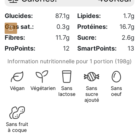
Glucides:
87.1g
Lipides:
1.7g
Gras sat.:
0.3g
Protéines:
16.7g
Fibres:
11.7g
Sucre:
2.6g
ProPoints:
12
SmartPoints:
13
Information nutritionnelle pour 1 portion (198g)
Végan
Végétarien
Sans
Sans
Sans
lactose
sucre
oeuf
ajouté
Sans fruit
à coque