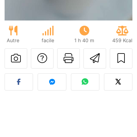
Autre
facile
1 h 40 m
459 Kcal
Poser une question
Imprimer cet
Envoyer
Publier votre photo de cet