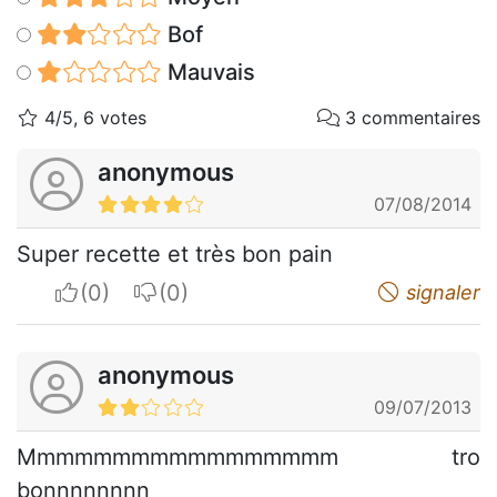
Bof
Mauvais
4/5, 6 votes
3 commentaires
anonymous
07/08/2014
Super recette et très bon pain
I apreciate
I do not appreciate
signaler
anonymous
09/07/2013
Mmmmmmmmmmmmmmmmm tro
bonnnnnnnn