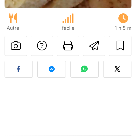
Autre
facile
1 h 5 m
Poser une question
Imprimer cet
Envoyer
Publier votre photo de cet