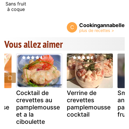
Sans fruit
à coque
Cookingannabelle
C
Vous allez aimer
Cocktail de
Verrine de
Smo
u
crevettes au
crevettes
ana
sse
pamplemousse
pamplemousse
pam
et a la
cocktail
frui
ciboulette