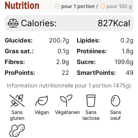
Nutrition
pour 1 portion
/
pour 100 g
Calories:
827Kcal
Glucides:
200.7g
Lipides:
0.2g
Gras sat.:
0.1g
Protéines:
1.8g
Fibres:
2.9g
Sucre:
199.6g
ProPoints:
22
SmartPoints:
49
Information nutritionnelle pour 1 portion (475g)
Sans
Végan
Végétarien
Sans
Sans
gluten
lactose
oeuf