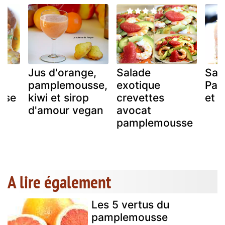
Jus d'orange,
Salade
Sal
pamplemousse,
exotique
Pam
sse
kiwi et sirop
crevettes
et 
d'amour vegan
avocat
pamplemousse
A lire également
Les 5 vertus du
pamplemousse