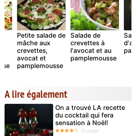
Petite salade de
Salade de
Sal
mâche aux
crevettes à
d'a
crevettes,
l'avocat et au
pam
avocat et
pamplemousse
sse
pamplemousse
A lire également
On a trouvé LA recette
du cocktail qui fera
sensation à Noël!