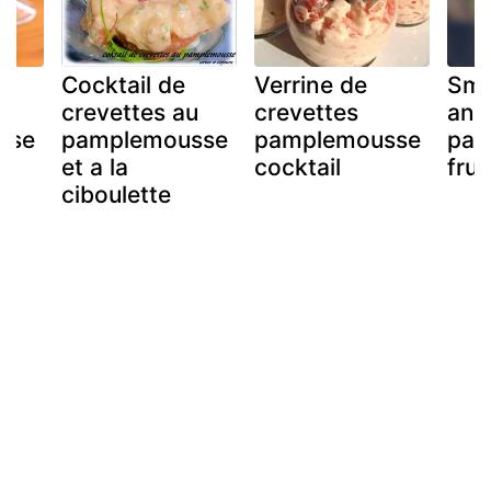
Cocktail de
Verrine de
Smo
u
crevettes au
crevettes
ana
sse
pamplemousse
pamplemousse
pam
et a la
cocktail
frui
ciboulette