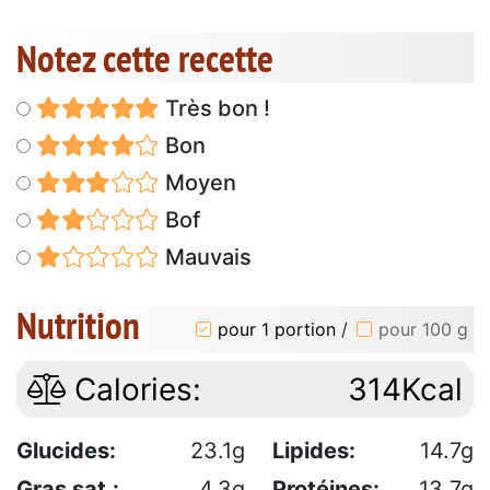
Notez cette recette
Très bon !
Bon
Moyen
Bof
Mauvais
Nutrition
pour 1 portion
/
pour 100 g
Calories:
314Kcal
Glucides:
23.1g
Lipides:
14.7g
Gras sat.:
4.3g
Protéines:
13.7g