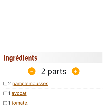
Ingrédients
2
2
pamplemousses
.
1
avocat
1
tomate
.