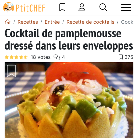
Recettes
Entrée
Recette de cocktails
Cockta
Cocktail de pamplemousse
dressé dans leurs enveloppes