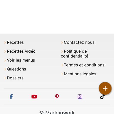
Recettes
Contactez nous
Recettes vidéo
Politique de
confidentialité
Voir les menus
Termes et conditions
Questions
Mentions légales
Dossiers
+
facebook
youtube
pinterest
instagram
tikt
© Madeinwork