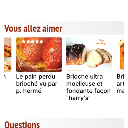
Vous allez aimer
on
Le pain perdu
Brioche ultra
Bri
brioché vu par
moelleuse et
art
p. hermé
fondante façon
mac
"harry's"
Questions