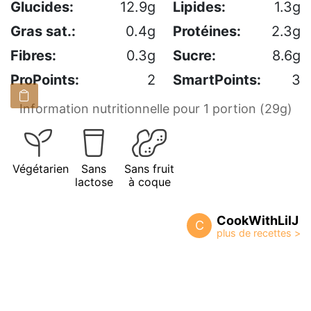
Glucides:
12.9g
Lipides:
1.3g
Gras sat.:
0.4g
Protéines:
2.3g
Fibres:
0.3g
Sucre:
8.6g
ProPoints:
2
SmartPoints:
3
Information nutritionnelle pour 1 portion (29g)
Végétarien
Sans
Sans fruit
lactose
à coque
CookWithLilJ
C