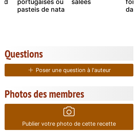
ead
portugaises ou
salées
fon
pasteis de nata
dac
Questions
Poser une question à l'auteur
Photos des membres
Publier votre photo de cette recette