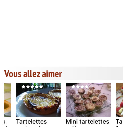
Vous allez aimer
au
Tartelettes
Mini tartelettes
Tart