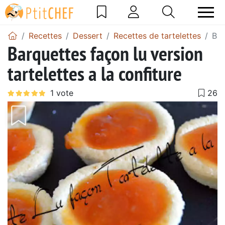
Recettes
Dessert
Recettes de tartelettes
Bar
Barquettes façon lu version
tartelettes a la confiture