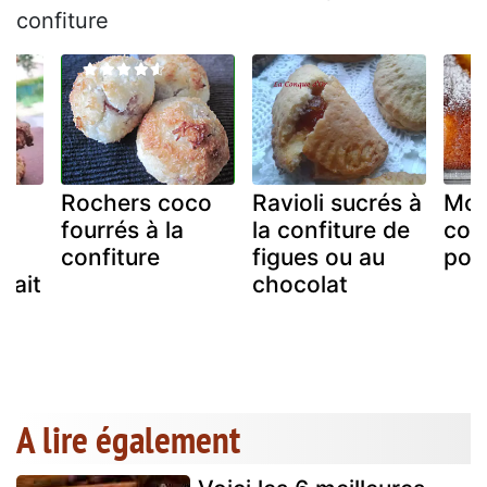
confiture
Rochers coco
Ravioli sucrés à
Moe
fourrés à la
la confiture de
con
confiture
figues ou au
pot
 lait
chocolat
A lire également