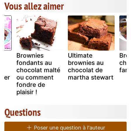
Vous allez aimer
Brownies
Ultimate
Bro
fondants au
brownies au
cho
chocolat malté
chocolat de
fari
uper
ou comment
martha stewart
fondre de
ir
plaisir !
Questions
Poser une question à l'auteur