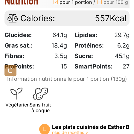
Nutrition
pour 1 portion
/
pour 100 g
Calories:
557Kcal
Glucides:
64.1g
Lipides:
29.7g
Gras sat.:
18.4g
Protéines:
6.2g
Fibres:
3.5g
Sucre:
45.1g
ProPoints:
15
SmartPoints:
27
Information nutritionnelle pour 1 portion (130g)
Végétarien
Sans fruit
à coque
Les plats cuisinés de Esther B
L