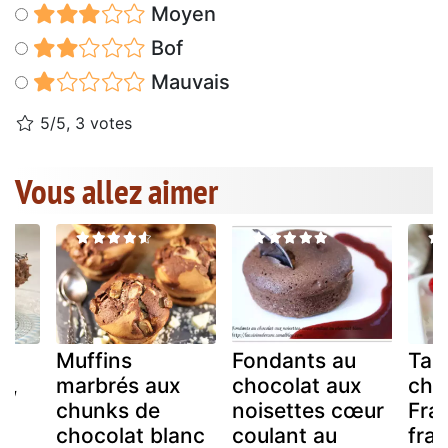
Moyen
Bof
Mauvais
5/5, 3 votes
Vous allez aimer
Muffins
Fondants au
Tab
r,
marbrés aux
chocolat aux
cho
chunks de
noisettes cœur
Fra
chocolat blanc
coulant au
fra