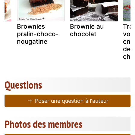
u
Brownies
Brownie au
Tra
pralin-choco-
chocolat
vot
nougatine
en 
de 
cho
Questions
Poser une question à l'auteur
Photos des membres