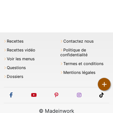
Recettes
Contactez nous
Recettes vidéo
Politique de
confidentialité
Voir les menus
Termes et conditions
Questions
Mentions légales
Dossiers
+
facebook
youtube
pinterest
instagram
tikt
© Madeinwork