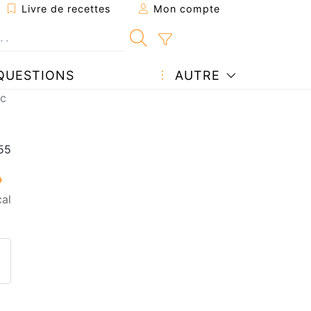
Livre de recettes
Mon compte
QUESTIONS
AUTRE
nc
al
ecette à un ami
ette page
 une question à l'auteur
ublier votre photo de cette r