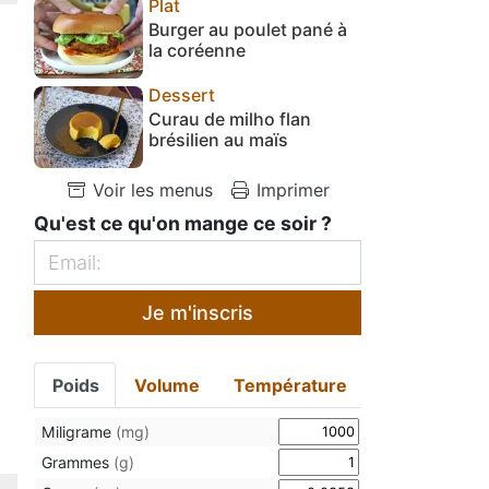
Plat
Burger au poulet pané à
la coréenne
Dessert
Curau de milho flan
brésilien au maïs
Voir les menus
Imprimer
Qu'est ce qu'on mange ce soir ?
Je m'inscris
Poids
Volume
Température
Miligrame
(mg)
Grammes
(g)