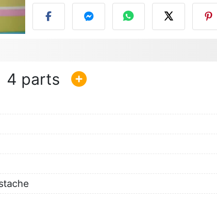
4
istache