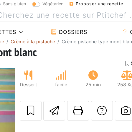
Sans gluten
Végétarien
Proposer une recette
ETTES
DOSSIERS
me
Crème à la pistache
Crème pistache type mont bla
ont blanc
Dessert
facile
25 min
258 Kc
Envoyer cette r
Imprimer c
Poser
P