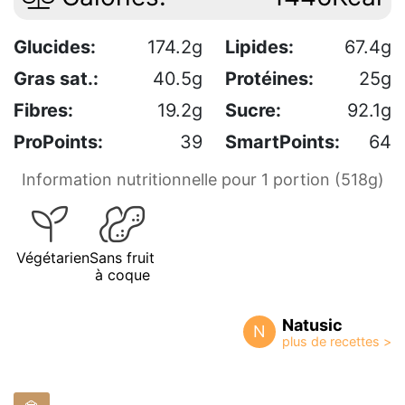
Glucides:
174.2g
Lipides:
67.4g
Gras sat.:
40.5g
Protéines:
25g
Fibres:
19.2g
Sucre:
92.1g
ProPoints:
39
SmartPoints:
64
Information nutritionnelle pour 1 portion (518g)
Végétarien
Sans fruit
à coque
Natusic
N