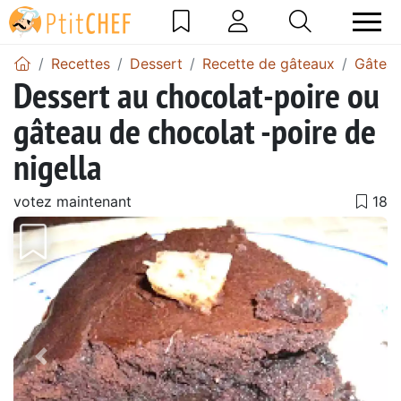
Recettes
Dessert
Recette de gâteaux
Gâteau
Dessert au chocolat-poire ou
gâteau de chocolat -poire de
nigella
votez maintenant
Précédent
Suiv