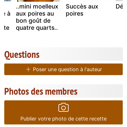
..mini moelleux
Succès aux
Déli
te à
aux poires au
poires
bon goût de
ette
quatre quarts..
Questions
Poser une question à l'auteur
Photos des membres
Publier votre photo de cette recette