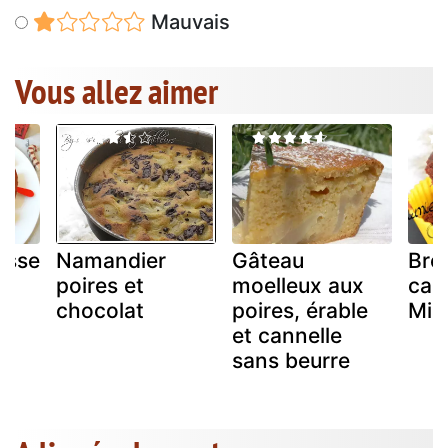
Mauvais
Vous allez aimer
usse
Namandier
Gâteau
Bro
,
poires et
moelleux aux
cac
chocolat
poires, érable
Mic
et cannelle
sans beurre