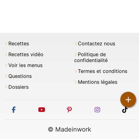
Recettes
Contactez nous
Recettes vidéo
Politique de
confidentialité
Voir les menus
Termes et conditions
Questions
Mentions légales
Dossiers
+
facebook
youtube
pinterest
instagram
tikt
© Madeinwork