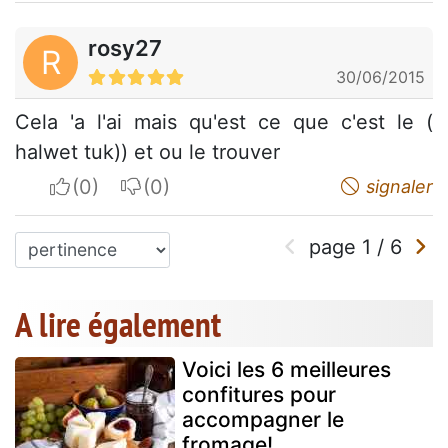
rosy27
R
30/06/2015
Cela 'a l'ai mais qu'est ce que c'est le (
halwet tuk)) et ou le trouver
I apreciate
I do not appreciate
signaler
page
1
/
6
A lire également
Voici les 6 meilleures
confitures pour
accompagner le
fromage!