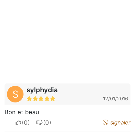
sylphydia
S
12/01/2016
Bon et beau
I apreciate
I do not appreciate
signaler