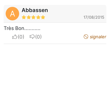
Abbassen
A
17/08/2015
Très Bon...........
I apreciate
I do not appreciate
signaler