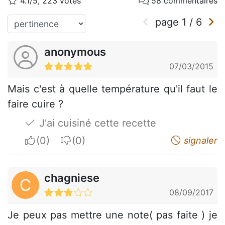
4.1/5, 223 votes
58 commentaires
page
1
/
6
anonymous
07/03/2015
Mais c'est à quelle température qu'il faut le
faire cuire ?
J'ai cuisiné cette recette
I apreciate
I do not appreciate
signaler
chagniese
C
08/09/2017
Je peux pas mettre une note( pas faite ) je