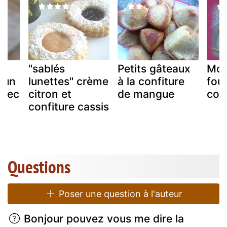
"sablés
Petits gâteaux
Mou
 un
lunettes" crème
à la confiture
four
 sec
citron et
de mangue
con
confiture cassis
Questions
Poser une question à l'auteur
Bonjour pouvez vous me dire la