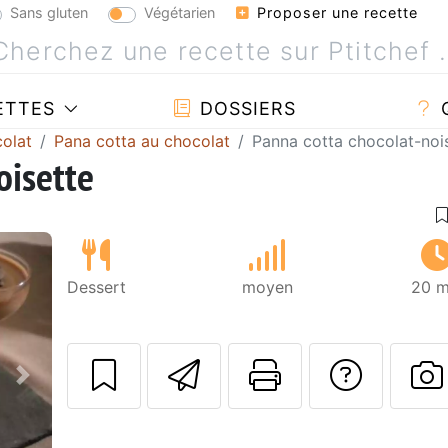
Sans gluten
Végétarien
Proposer une recette
ETTES
DOSSIERS
olat
Pana cotta au chocolat
Panna cotta chocolat-noi
oisette
Dessert
moyen
20 m
Envoyer cette r
Imprimer c
Poser
Suivant
P