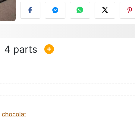
4
e
chocolat