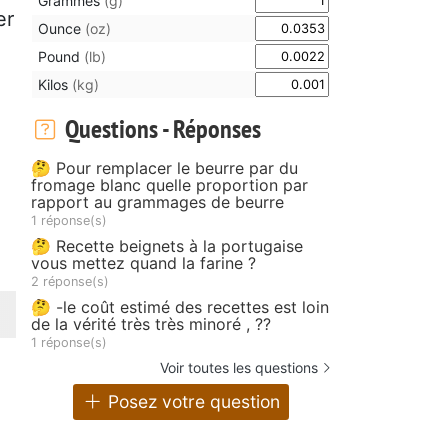
Grammes
(g)
er
Ounce
(oz)
Pound
(lb)
Kilos
(kg)
Questions - Réponses
🤔 Pour remplacer le beurre par du
fromage blanc quelle proportion par
rapport au grammages de beurre
1 réponse(s)
🤔 Recette beignets à la portugaise
vous mettez quand la farine ?
2 réponse(s)
🤔 -le coût estimé des recettes est loin
de la vérité très très minoré , ??
1 réponse(s)
Voir toutes les questions
Posez votre question