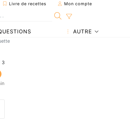
Livre de recettes
Mon compte
QUESTIONS
AUTRE
sette
in
ecette à un ami
ette page
 une question à l'auteur
ublier votre photo de cette r