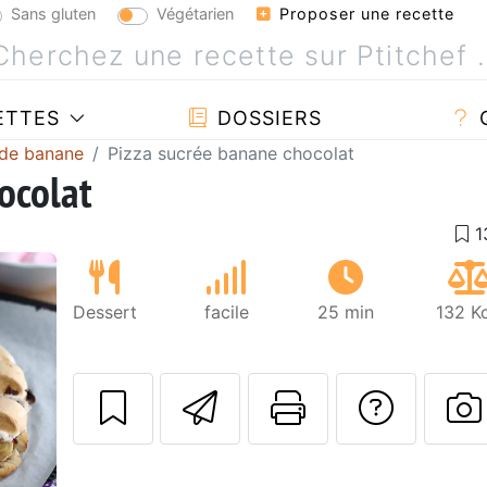
Sans gluten
Végétarien
Proposer une recette
ETTES
DOSSIERS
 de banane
Pizza sucrée banane chocolat
ocolat
Dessert
facile
25 min
132 K
Envoyer cette r
Imprimer c
Poser
Suivant
P