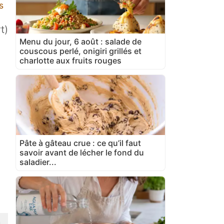
s
t)
Menu du jour, 6 août : salade de
couscous perlé, onigiri grillés et
charlotte aux fruits rouges
Pâte à gâteau crue : ce qu’il faut
savoir avant de lécher le fond du
saladier...