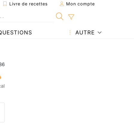
Livre de recettes
Mon compte
QUESTIONS
AUTRE
cal
ecette à un ami
ette page
 une question à l'auteur
ublier votre photo de cette r